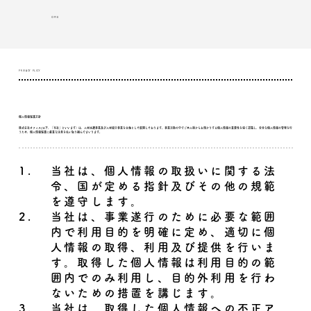
OFIS
PRIVACY PLICY
個人情報保護方針
株式会社オフィス(以下、「当社」といいます）は、人材派遣事業及び人材紹介事業を主軸として展開しております。事業活動の中でご本人様からお預かりする個人情報の重要性を強く認識し、安全な個人情報の管理を行
うため、個人情報保護に厳重な注意を払い取り組んでまいります。
1.
当社は、個人情報の取扱いに関する法
令、国が定める指針及びその他の規範
を遵守します。
2.
当社は、事業遂行のために必要な範囲
内で利用目的を明確に定め、適切に個
人情報の取得、利用及び提供を行いま
す。取得した個人情報は利用目的の範
囲内でのみ利用し、目的外利用を行わ
ないための措置を講じます。
3.
当社は、取得した個人情報への不正ア